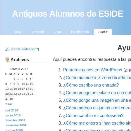
Antiguos Alumnos de ESIDE
Blog
Regístrate
Orlas
Presentación
Ayuda
Ayu
[
¿Qué es la sindicación?
]
Aquí puedes encontrar respuesta a las p
Archivos
febrero 2017
Primeros pasos en WordPress
(¿qu
L
M
X
J
V
S
D
¿Cómo accedo a la zona de adminis
1
2
3
4
5
6
7
8
9
10
11
12
¿Cómo escribo una entrada?
13
14
15
16
17
18
19
¿Cómo pongo un enlace en una en
20
21
22
23
24
25
26
27
28
¿Cómo pongo una imagen en una e
« abr
¿Cómo agrego etiquetas a mi entr
abril 2010
¿Cómo cambio mi contraseña?
marzo 2010
diciembre 2009
¿Cómo me entero si han escrito algo
noviembre 2009
¿Cómo me entero si han escrito al
octubre 2009