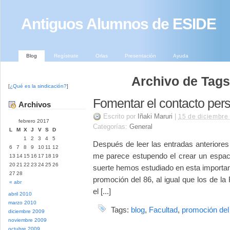
Antiguos Alumnos de ESIDE
Blog
Regístrate
Orlas
Presentación
Ayuda
Archivo de Tags 
[
¿Qué es la sindicación?
]
Fomentar el contacto per
Archivos
Escrito por
Iñaki Maruri
|
15 de diciembre
febrero 2017
Categorías:
General
L
M
X
J
V
S
D
1
2
3
4
5
Después de leer las entradas anteriores
6
7
8
9
10
11
12
me parece estupendo el crear un espaci
13
14
15
16
17
18
19
20
21
22
23
24
25
26
suerte hemos estudiado en esta importan
27
28
promoción del 86, al igual que los de 
« abr
el [...]
abril 2010
marzo 2010
Tags:
blog
,
Facultad
,
promoción del
diciembre 2009
noviembre 2009
octubre 2009