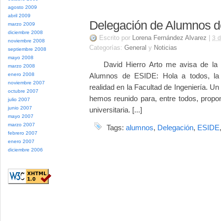
agosto 2009
abril 2009
Delegación de Alumnos d
marzo 2009
diciembre 2008
Escrito por
Lorena Fernández Alvarez
|
3 
noviembre 2008
Categorías:
General
y
Noticias
septiembre 2008
mayo 2008
David Hierro Arto me avisa de la n
marzo 2008
enero 2008
Alumnos de ESIDE: Hola a todos, la
noviembre 2007
realidad en la Facultad de Ingeniería. U
octubre 2007
hemos reunido para, entre todos, propo
julio 2007
junio 2007
universitaria. [...]
mayo 2007
marzo 2007
Tags:
alumnos
,
Delegación
,
ESIDE
febrero 2007
enero 2007
diciembre 2006