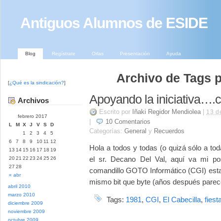
Antiguos Alumnos de ESIDE
Blog
Regístrate
Orlas
Presentación
Ayuda
Archivo de Tags pa
[
¿Qué es la sindicación?
]
Apoyando la iniciativa….c
Archivos
Escrito por
Iñaki Regidor Mendiolea
|
13 d
febrero 2017
|
10
Comentarios
L
M
X
J
V
S
D
Categorías:
General
y
Recuerdos
1
2
3
4
5
6
7
8
9
10
11
12
Hola a todos y todas (o quizá sólo a t
13
14
15
16
17
18
19
el sr. Decano Del Val, aquí va mi po
20
21
22
23
24
25
26
27
28
comandillo GOTO Informático (CGI) esta
« abr
mismo bit que byte (años después parece q
abril 2010
marzo 2010
Tags:
1981
,
CGI
,
El Cabecilla
,
fiest
diciembre 2009
noviembre 2009
octubre 2009