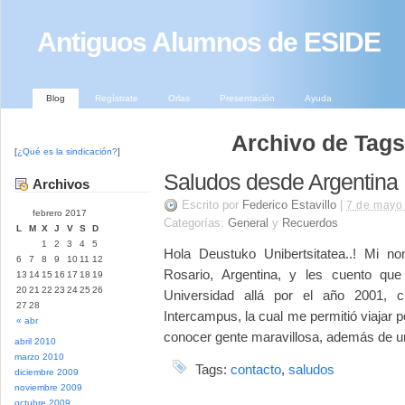
Antiguos Alumnos de ESIDE
Blog
Regístrate
Orlas
Presentación
Ayuda
Archivo de Tags
[
¿Qué es la sindicación?
]
Saludos desde Argentina 
Archivos
Escrito por
Federico Estavillo
|
7 de mayo
febrero 2017
Categorías:
General
y
Recuerdos
L
M
X
J
V
S
D
1
2
3
4
5
Hola Deustuko Unibertsitatea..! Mi n
6
7
8
9
10
11
12
Rosario, Argentina, y les cuento qu
13
14
15
16
17
18
19
20
21
22
23
24
25
26
Universidad allá por el año 2001,
27
28
Intercampus, la cual me permitió viajar p
« abr
conocer gente maravillosa, además de un 
abril 2010
marzo 2010
Tags:
contacto
,
saludos
diciembre 2009
noviembre 2009
octubre 2009