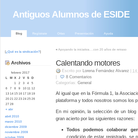
Antiguos Alumnos de ESIDE
Blog
Regístrate
Orlas
Presentación
Ayuda
«
Apoyando la iniciativa….con 20 años de retraso
[
¿Qué es la sindicación?
]
Calentando motores
Archivos
Escrito por
Lorena Fernández Alvarez
|
14
febrero 2017
|
8
Comentarios
L
M
X
J
V
S
D
Categorías:
General
1
2
3
4
5
6
7
8
9
10
11
12
Al igual que en la Fórmula 1, la Asociac
13
14
15
16
17
18
19
20
21
22
23
24
25
26
plataforma y todos nosotros somos los p
27
28
« abr
En mi opinión, la selección de un bl
abril 2010
gran acierto por las siguientes razones:
marzo 2010
diciembre 2009
Todos podemos colaborar gen
noviembre 2009
condición de estar registrado, se 
octubre 2009