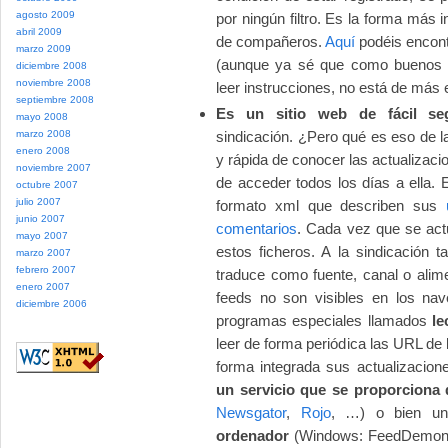
agosto 2009
por ningún filtro. Es la forma más
abril 2009
de compañeros.
Aquí
podéis encont
marzo 2009
(aunque ya sé que como buenos i
diciembre 2008
noviembre 2008
leer instrucciones, no está de más 
septiembre 2008
Es un sitio web de fácil se
mayo 2008
marzo 2008
sindicación. ¿Pero qué es eso de l
enero 2008
y rápida de conocer las actualizac
noviembre 2007
de acceder todos los días a ella. 
octubre 2007
julio 2007
formato xml que describen sus
junio 2007
comentarios
. Cada vez que se act
mayo 2007
estos ficheros. A la sindicación
marzo 2007
febrero 2007
traduce como fuente, canal o alime
enero 2007
feeds no son visibles en los nav
diciembre 2006
programas especiales llamados
le
leer de forma periódica las URL de 
forma integrada sus actualizacion
un servicio
que se proporciona 
Newsgator
,
Rojo
, …) o bien 
ordenador
(Windows: FeedDemon, 