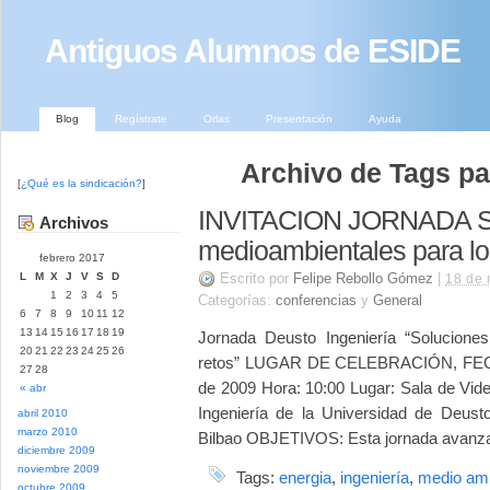
Antiguos Alumnos de ESIDE
Blog
Regístrate
Orlas
Presentación
Ayuda
Archivo de Tags par
[
¿Qué es la sindicación?
]
INVITACION JORNADA S
Archivos
medioambientales para lo
febrero 2017
L
M
X
J
V
S
D
Escrito por
Felipe Rebollo Gómez
|
18 de 
1
2
3
4
5
Categorías:
conferencias
y
General
6
7
8
9
10
11
12
13
14
15
16
17
18
19
Jornada Deusto Ingeniería “Solucione
20
21
22
23
24
25
26
retos” LUGAR DE CELEBRACIÓN, FECH
27
28
de 2009 Hora: 10:00 Lugar: Sala de Vid
« abr
Ingeniería de la Universidad de Deus
abril 2010
marzo 2010
Bilbao OBJETIVOS: Esta jornada avanza y 
diciembre 2009
noviembre 2009
Tags:
energia
,
ingeniería
,
medio am
octubre 2009