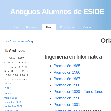
Antiguos Alumnos de ESIDE
Blog
Regístrate
Orlas
Presentación
Ayuda
Orl
[
¿Qué es la sindicación?
]
Archivos
Ingeniería en Informática
febrero 2017
L
M
X
J
V
S
D
Promoción 1985
1
2
3
4
5
6
7
8
9
10
11
12
Promoción 1986
13
14
15
16
17
18
19
Promoción 1987
20
21
22
23
24
25
26
27
28
Promoción 1988
« abr
Promoción 1989
–
Turno Tarde
abril 2010
Promoción 1990
marzo 2010
diciembre 2009
Promoción 1991
noviembre 2009
Promoción 1994
(Turno Tarde)
octubre 2009